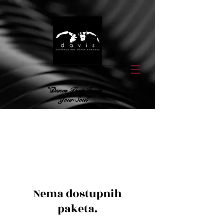
"Dance That Feeds
Your Soul"
Nema dostupnih
paketa.